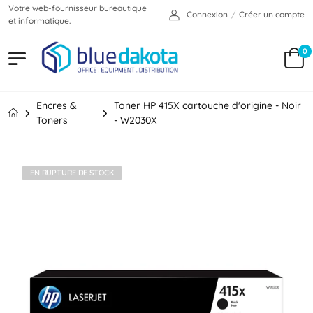
Votre web-fournisseur bureautique
Connexion
/
Créer un compte
et informatique.
0
Encres &
Toner HP 415X cartouche d'origine - Noir
Toners
- W2030X
EN RUPTURE DE STOCK