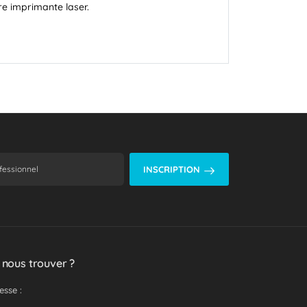
re imprimante laser.
INSCRIPTION
 nous trouver ?
esse :