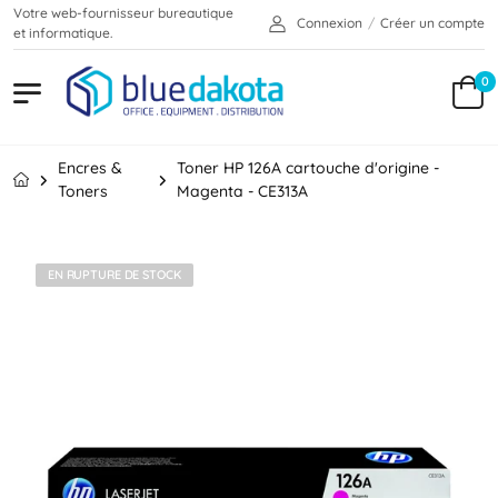
Votre web-fournisseur bureautique
Connexion
/
Créer un compte
et informatique.
0
Encres &
Toner HP 126A cartouche d'origine -
Toners
Magenta - CE313A
EN RUPTURE DE STOCK