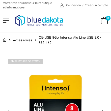
Votre web-fournisseur bureautique
Connexion
/
Créer un compte
et informatique.
0
Clé USB 8Go Intenso Alu Line USB 2.0 -
Accessoires
3521462
EN RUPTURE DE STOCK