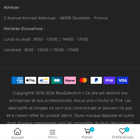
Adresse :
2 Avenue Konrad Adenauer - 68390 Sausheim - France
Horaires d'ouverture :
Lundi au jeudi : 8h30 - 12h00 / 14h00 - 17h30
Vendredi : 8h30 - 12h00 / 13h30 - 17h00
Copyright© 2016-2026
BlueDakota.fr
| Ce site est destiné aux
entreprises et aux professionnels. Aucun prix n’inclut la TVA. Les
descriptifs et images ne sont pas contractuels et peuvent ne pas
être l’exact reflet du produit décrit. Toute marque déposée et autre
droit d'auteur mentionnés sont les propriétés de leurs dépositaires
0
0
respectifs.
Menu
Panier
Préférences
Accueil