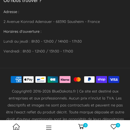
Où nous trouver ?
Adresse :
2 Avenue Konrad Adenauer - 68390 Sausheim - France
Horaires d'ouverture :
Lundi au jeudi : 8h30 - 12h00 / 14h00 - 17h30
Vendredi : 8h30 - 12h00 / 13h30 - 17h00
Copyright© 2016-2026
BlueDakota.fr
| Ce site est destiné aux
entreprises et aux professionnels. Aucun prix n’inclut la TVA. Les
descriptifs et images ne sont pas contractuels et peuvent ne pas
être l’exact reflet du produit décrit. Toute marque déposée et autre
droit d'auteur mentionnés sont les propriétés de leurs dépositaires
0
0
respectifs.